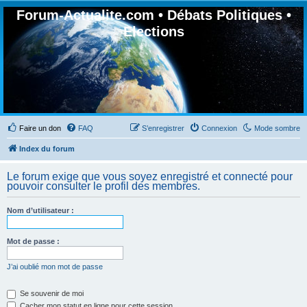
Forum-Actualite.com • Débats Politiques •
Elections
Faire un don
FAQ
S’enregistrer
Connexion
Mode sombre
Index du forum
Le forum exige que vous soyez enregistré et connecté pour
pouvoir consulter le profil des membres.
Nom d’utilisateur :
Mot de passe :
J’ai oublié mon mot de passe
Se souvenir de moi
Cacher mon statut en ligne pour cette session