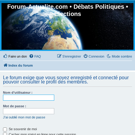
Forum-Actualite.com • Débats Politiques •
Elections
Faire un don
FAQ
S’enregistrer
Connexion
Mode sombre
Index du forum
Le forum exige que vous soyez enregistré et connecté pour
pouvoir consulter le profil des membres.
Nom d’utilisateur :
Mot de passe :
J’ai oublié mon mot de passe
Se souvenir de moi
Cacher mon statut en ligne pour cette session