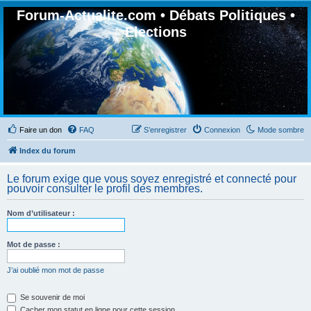
Forum-Actualite.com • Débats Politiques •
Elections
Faire un don
FAQ
S’enregistrer
Connexion
Mode sombre
Index du forum
Le forum exige que vous soyez enregistré et connecté pour
pouvoir consulter le profil des membres.
Nom d’utilisateur :
Mot de passe :
J’ai oublié mon mot de passe
Se souvenir de moi
Cacher mon statut en ligne pour cette session