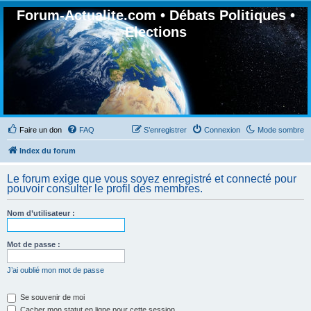
Forum-Actualite.com • Débats Politiques •
Elections
Faire un don
FAQ
S’enregistrer
Connexion
Mode sombre
Index du forum
Le forum exige que vous soyez enregistré et connecté pour
pouvoir consulter le profil des membres.
Nom d’utilisateur :
Mot de passe :
J’ai oublié mon mot de passe
Se souvenir de moi
Cacher mon statut en ligne pour cette session