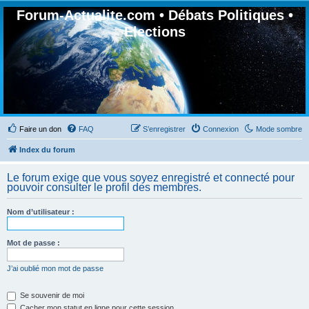
Forum-Actualite.com • Débats Politiques •
Elections
Faire un don
FAQ
S’enregistrer
Connexion
Mode sombre
Index du forum
Le forum exige que vous soyez enregistré et connecté pour
pouvoir consulter le profil des membres.
Nom d’utilisateur :
Mot de passe :
J’ai oublié mon mot de passe
Se souvenir de moi
Cacher mon statut en ligne pour cette session