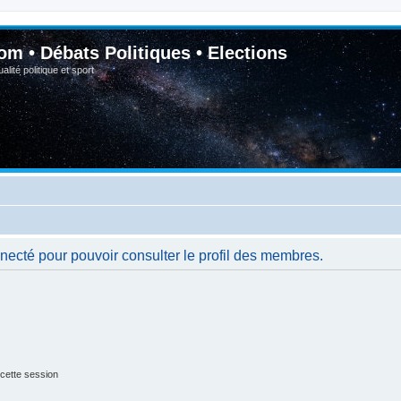
om • Débats Politiques • Elections
lité politique et sport
necté pour pouvoir consulter le profil des membres.
cette session