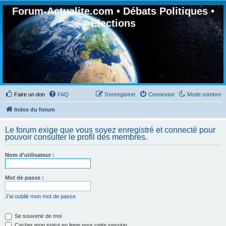
Forum-Actualite.com • Débats Politiques •
Elections
Faire un don
FAQ
S’enregistrer
Connexion
Mode sombre
Index du forum
Le forum exige que vous soyez enregistré et connecté pour
pouvoir consulter le profil des membres.
Nom d’utilisateur :
Mot de passe :
J’ai oublié mon mot de passe
Se souvenir de moi
Cacher mon statut en ligne pour cette session