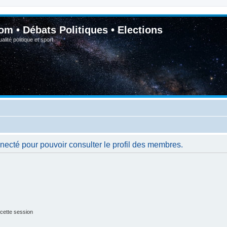
om • Débats Politiques • Elections
lité politique et sport
necté pour pouvoir consulter le profil des membres.
cette session