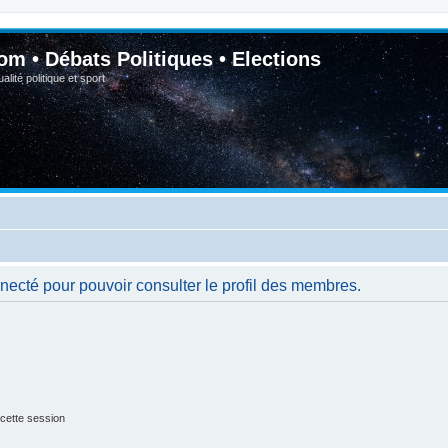
om • Débats Politiques • Elections
lité politique et sport
necté pour pouvoir consulter le profil des membres.
cette session