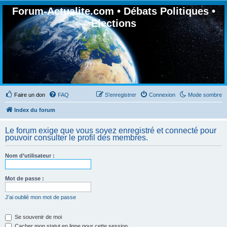
Forum-Actualite.com • Débats Politiques •
Elections
Faire un don
FAQ
S’enregistrer
Connexion
Mode sombre
Index du forum
Le forum exige que vous soyez enregistré et connecté pour
pouvoir consulter le profil des membres.
Nom d’utilisateur :
Mot de passe :
J’ai oublié mon mot de passe
Se souvenir de moi
Cacher mon statut en ligne pour cette session