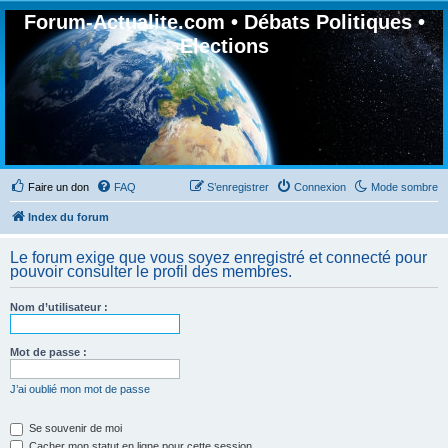
Forum-Actualite.com • Débats Politiques •
Elections
Faire un don
FAQ
S’enregistrer
Connexion
Mode sombre
Index du forum
Le forum exige que vous soyez enregistré et connecté pour
pouvoir consulter le profil des membres.
Nom d’utilisateur :
Mot de passe :
J’ai oublié mon mot de passe
Se souvenir de moi
Cacher mon statut en ligne pour cette session