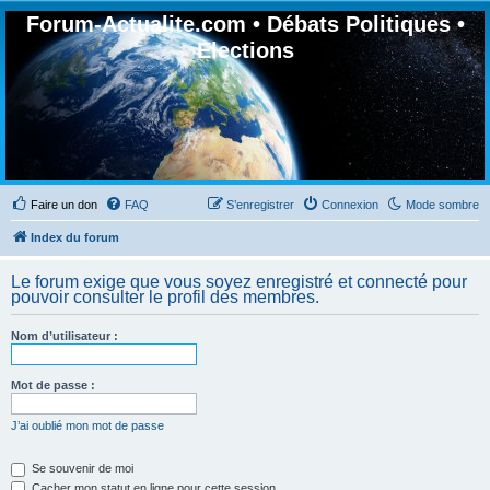
Forum-Actualite.com • Débats Politiques •
Elections
Faire un don
FAQ
S’enregistrer
Connexion
Mode sombre
Index du forum
Le forum exige que vous soyez enregistré et connecté pour
pouvoir consulter le profil des membres.
Nom d’utilisateur :
Mot de passe :
J’ai oublié mon mot de passe
Se souvenir de moi
Cacher mon statut en ligne pour cette session