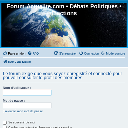
Forum-Actualite.com • Débats Politiques •
Elections
Faire un don
FAQ
S’enregistrer
Connexion
Mode sombre
Index du forum
Le forum exige que vous soyez enregistré et connecté pour
pouvoir consulter le profil des membres.
Nom d’utilisateur :
Mot de passe :
J’ai oublié mon mot de passe
Se souvenir de moi
Cacher mon statut en ligne pour cette session