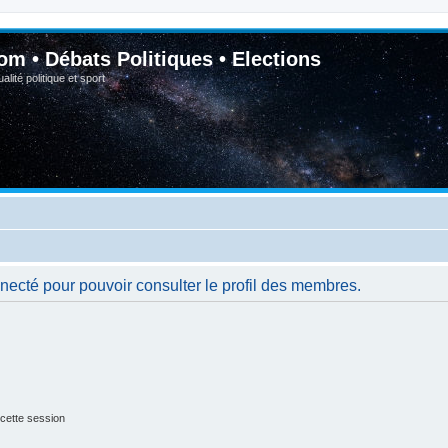
om • Débats Politiques • Elections
lité politique et sport
necté pour pouvoir consulter le profil des membres.
cette session