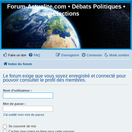
Forum-Actualite.com • Débats Politiques •
Elections
Faire un don
FAQ
S’enregistrer
Connexion
Mode sombre
Index du forum
Le forum exige que vous soyez enregistré et connecté pour
pouvoir consulter le profil des membres.
Nom d’utilisateur :
Mot de passe :
J’ai oublié mon mot de passe
Se souvenir de moi
Cacher mon statut en ligne pour cette session