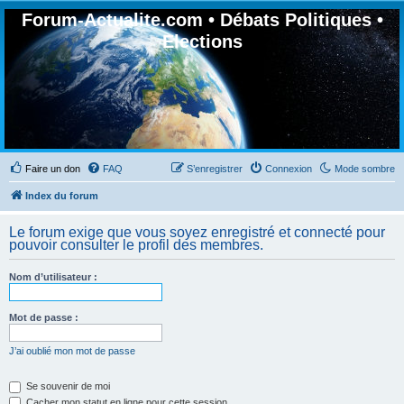
Forum-Actualite.com • Débats Politiques •
Elections
Faire un don
FAQ
S’enregistrer
Connexion
Mode sombre
Index du forum
Le forum exige que vous soyez enregistré et connecté pour
pouvoir consulter le profil des membres.
Nom d’utilisateur :
Mot de passe :
J’ai oublié mon mot de passe
Se souvenir de moi
Cacher mon statut en ligne pour cette session