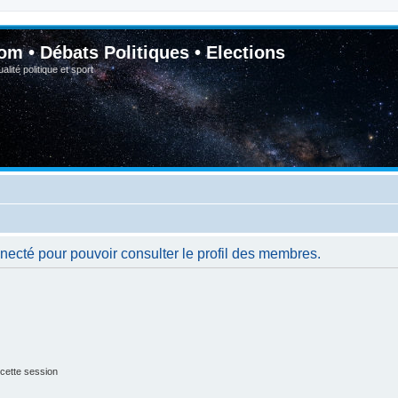
om • Débats Politiques • Elections
lité politique et sport
necté pour pouvoir consulter le profil des membres.
cette session