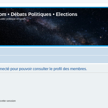
om • Débats Politiques • Elections
lité politique et sport
necté pour pouvoir consulter le profil des membres.
cette session