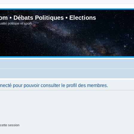
om • Débats Politiques • Elections
lité politique et sport
necté pour pouvoir consulter le profil des membres.
cette session