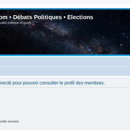
om • Débats Politiques • Elections
lité politique et sport
necté pour pouvoir consulter le profil des membres.
cette session