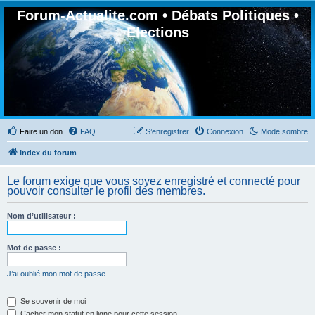
Forum-Actualite.com • Débats Politiques •
Elections
Faire un don
FAQ
S’enregistrer
Connexion
Mode sombre
Index du forum
Le forum exige que vous soyez enregistré et connecté pour
pouvoir consulter le profil des membres.
Nom d’utilisateur :
Mot de passe :
J’ai oublié mon mot de passe
Se souvenir de moi
Cacher mon statut en ligne pour cette session