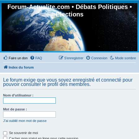
Forum-Actualite.com • Débats Politiques •
Elections
Faire un don
FAQ
S’enregistrer
Connexion
Mode sombre
Index du forum
Le forum exige que vous soyez enregistré et connecté pour
pouvoir consulter le profil des membres.
Nom d’utilisateur :
Mot de passe :
J’ai oublié mon mot de passe
Se souvenir de moi
Cacher mon statut en ligne pour cette session