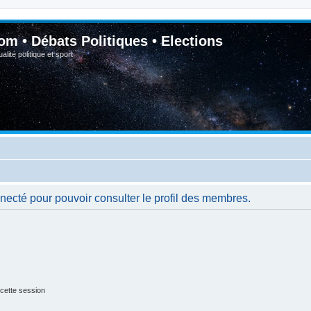
om • Débats Politiques • Elections
lité politique et sport
necté pour pouvoir consulter le profil des membres.
cette session