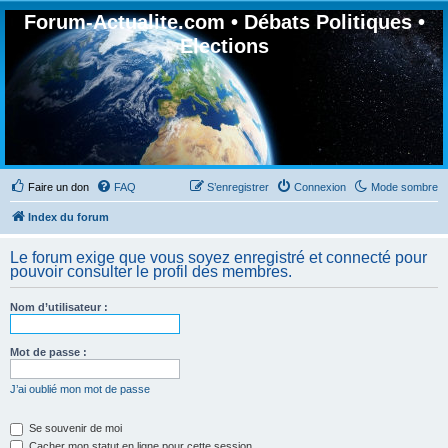
Forum-Actualite.com • Débats Politiques •
Elections
Faire un don
FAQ
S’enregistrer
Connexion
Mode sombre
Index du forum
Le forum exige que vous soyez enregistré et connecté pour
pouvoir consulter le profil des membres.
Nom d’utilisateur :
Mot de passe :
J’ai oublié mon mot de passe
Se souvenir de moi
Cacher mon statut en ligne pour cette session