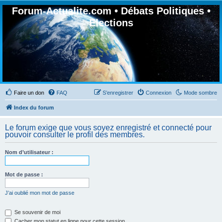
Forum-Actualite.com • Débats Politiques •
Elections
Faire un don
FAQ
S’enregistrer
Connexion
Mode sombre
Index du forum
Le forum exige que vous soyez enregistré et connecté pour
pouvoir consulter le profil des membres.
Nom d’utilisateur :
Mot de passe :
J’ai oublié mon mot de passe
Se souvenir de moi
Cacher mon statut en ligne pour cette session