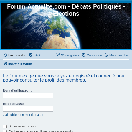
Forum-Actualite.com • Débats Politiques •
Elections
Faire un don
FAQ
S’enregistrer
Connexion
Mode sombre
Index du forum
Le forum exige que vous soyez enregistré et connecté pour
pouvoir consulter le profil des membres.
Nom d’utilisateur :
Mot de passe :
J’ai oublié mon mot de passe
Se souvenir de moi
Cacher mon statut en ligne pour cette session