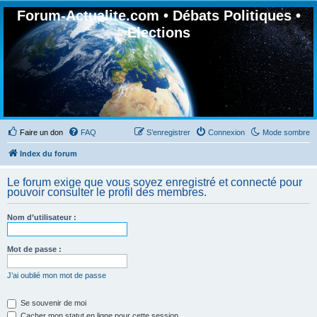
Forum-Actualite.com • Débats Politiques •
Elections
Faire un don
FAQ
S’enregistrer
Connexion
Mode sombre
Index du forum
Le forum exige que vous soyez enregistré et connecté pour
pouvoir consulter le profil des membres.
Nom d’utilisateur :
Mot de passe :
J’ai oublié mon mot de passe
Se souvenir de moi
Cacher mon statut en ligne pour cette session