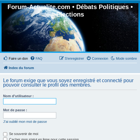
Forum-Actualite.com • Débats Politiques •
Elections
Faire un don
FAQ
S’enregistrer
Connexion
Mode sombre
Index du forum
Le forum exige que vous soyez enregistré et connecté pour
pouvoir consulter le profil des membres.
Nom d’utilisateur :
Mot de passe :
J’ai oublié mon mot de passe
Se souvenir de moi
Cacher mon statut en ligne pour cette session