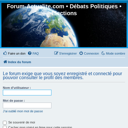
Forum-Actualite.com • Débats Politiques •
Elections
Faire un don
FAQ
S’enregistrer
Connexion
Mode sombre
Index du forum
Le forum exige que vous soyez enregistré et connecté pour
pouvoir consulter le profil des membres.
Nom d’utilisateur :
Mot de passe :
J’ai oublié mon mot de passe
Se souvenir de moi
Cacher mon statut en ligne pour cette session