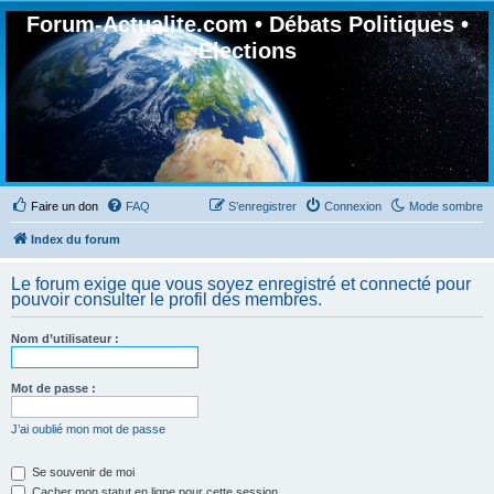
Forum-Actualite.com • Débats Politiques •
Elections
Faire un don
FAQ
S’enregistrer
Connexion
Mode sombre
Index du forum
Le forum exige que vous soyez enregistré et connecté pour
pouvoir consulter le profil des membres.
Nom d’utilisateur :
Mot de passe :
J’ai oublié mon mot de passe
Se souvenir de moi
Cacher mon statut en ligne pour cette session