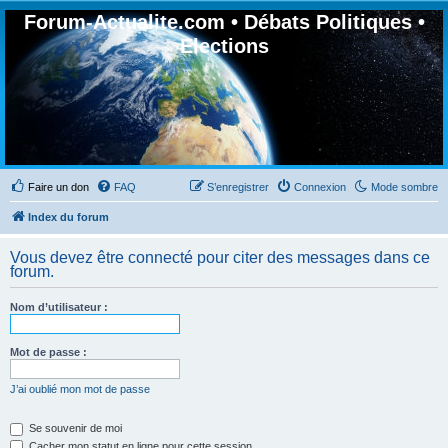
Forum-Actualite.com • Débats Politiques •
Elections
Faire un don
FAQ
S’enregistrer
Connexion
Mode sombre
Index du forum
Vous devez être connecté pour citer des messages dans ce
forum.
Nom d’utilisateur :
Mot de passe :
J’ai oublié mon mot de passe
Se souvenir de moi
Cacher mon statut en ligne pour cette session