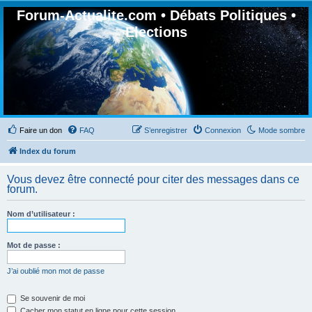
Forum-Actualite.com • Débats Politiques •
Elections
Faire un don
FAQ
S’enregistrer
Connexion
Mode sombre
Index du forum
Vous devez être connecté pour citer des messages dans ce
forum.
Nom d’utilisateur :
Mot de passe :
J’ai oublié mon mot de passe
Se souvenir de moi
Cacher mon statut en ligne pour cette session