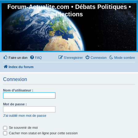
Forum-Actualite.com • Débats Politiques •
Elections
Faire un don
FAQ
S’enregistrer
Connexion
Mode sombre
Index du forum
Connexion
Nom d’utilisateur :
Mot de passe :
J’ai oublié mon mot de passe
Se souvenir de moi
Cacher mon statut en ligne pour cette session