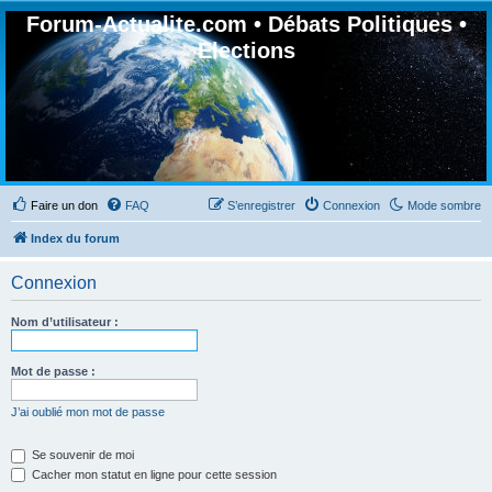
Forum-Actualite.com • Débats Politiques •
Elections
Faire un don
FAQ
S’enregistrer
Connexion
Mode sombre
Index du forum
Connexion
Nom d’utilisateur :
Mot de passe :
J’ai oublié mon mot de passe
Se souvenir de moi
Cacher mon statut en ligne pour cette session