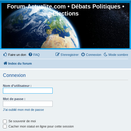
Forum-Actualite.com • Débats Politiques •
Elections
Faire un don
FAQ
S’enregistrer
Connexion
Mode sombre
Index du forum
Connexion
Nom d’utilisateur :
Mot de passe :
J’ai oublié mon mot de passe
Se souvenir de moi
Cacher mon statut en ligne pour cette session