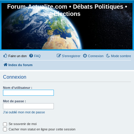
Forum-Actualite.com • Débats Politiques •
Elections
Faire un don
FAQ
S’enregistrer
Connexion
Mode sombre
Index du forum
Connexion
Nom d’utilisateur :
Mot de passe :
J’ai oublié mon mot de passe
Se souvenir de moi
Cacher mon statut en ligne pour cette session