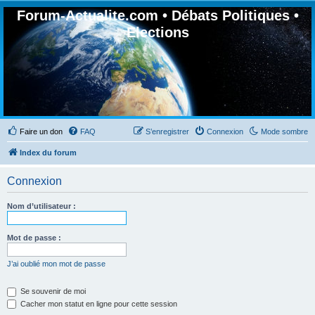
Forum-Actualite.com • Débats Politiques •
Elections
Faire un don
FAQ
S’enregistrer
Connexion
Mode sombre
Index du forum
Connexion
Nom d’utilisateur :
Mot de passe :
J’ai oublié mon mot de passe
Se souvenir de moi
Cacher mon statut en ligne pour cette session