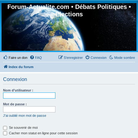
Forum-Actualite.com • Débats Politiques •
Elections
Faire un don
FAQ
S’enregistrer
Connexion
Mode sombre
Index du forum
Connexion
Nom d’utilisateur :
Mot de passe :
J’ai oublié mon mot de passe
Se souvenir de moi
Cacher mon statut en ligne pour cette session