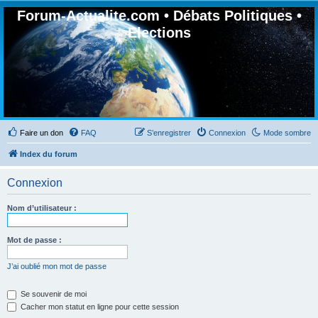
Forum-Actualite.com • Débats Politiques •
Elections
Faire un don
FAQ
S’enregistrer
Connexion
Mode sombre
Index du forum
Connexion
Nom d’utilisateur :
Mot de passe :
J’ai oublié mon mot de passe
Se souvenir de moi
Cacher mon statut en ligne pour cette session