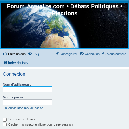
Forum-Actualite.com • Débats Politiques •
Elections
Faire un don
FAQ
S’enregistrer
Connexion
Mode sombre
Index du forum
Connexion
Nom d’utilisateur :
Mot de passe :
J’ai oublié mon mot de passe
Se souvenir de moi
Cacher mon statut en ligne pour cette session