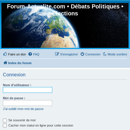
Forum-Actualite.com • Débats Politiques •
Elections
Faire un don
FAQ
S’enregistrer
Connexion
Mode sombre
Index du forum
Connexion
Nom d’utilisateur :
Mot de passe :
J’ai oublié mon mot de passe
Se souvenir de moi
Cacher mon statut en ligne pour cette session