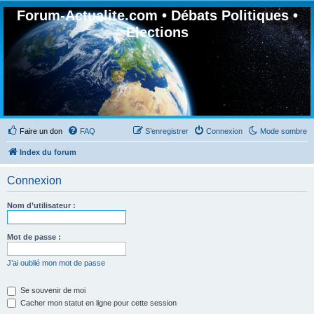
Forum-Actualite.com • Débats Politiques •
Elections
Faire un don
FAQ
S’enregistrer
Connexion
Mode sombre
Index du forum
Connexion
Nom d’utilisateur :
Mot de passe :
J’ai oublié mon mot de passe
Se souvenir de moi
Cacher mon statut en ligne pour cette session