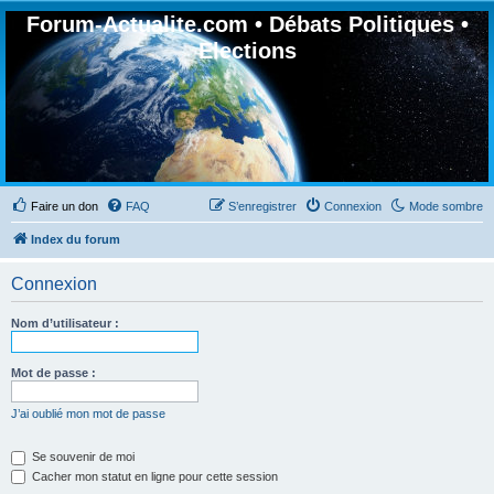
Forum-Actualite.com • Débats Politiques •
Elections
Faire un don
FAQ
S’enregistrer
Connexion
Mode sombre
Index du forum
Connexion
Nom d’utilisateur :
Mot de passe :
J’ai oublié mon mot de passe
Se souvenir de moi
Cacher mon statut en ligne pour cette session