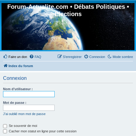
Forum-Actualite.com • Débats Politiques •
Elections
Faire un don
FAQ
S’enregistrer
Connexion
Mode sombre
Index du forum
Connexion
Nom d’utilisateur :
Mot de passe :
J’ai oublié mon mot de passe
Se souvenir de moi
Cacher mon statut en ligne pour cette session