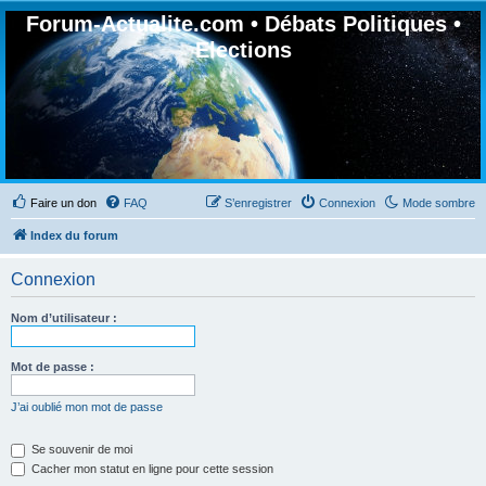
Forum-Actualite.com • Débats Politiques •
Elections
Faire un don
FAQ
S’enregistrer
Connexion
Mode sombre
Index du forum
Connexion
Nom d’utilisateur :
Mot de passe :
J’ai oublié mon mot de passe
Se souvenir de moi
Cacher mon statut en ligne pour cette session