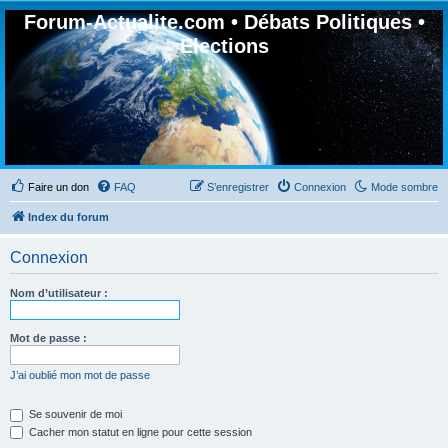
Forum-Actualite.com • Débats Politiques •
Elections
Faire un don
FAQ
S’enregistrer
Connexion
Mode sombre
Index du forum
Connexion
Nom d’utilisateur :
Mot de passe :
J’ai oublié mon mot de passe
Se souvenir de moi
Cacher mon statut en ligne pour cette session