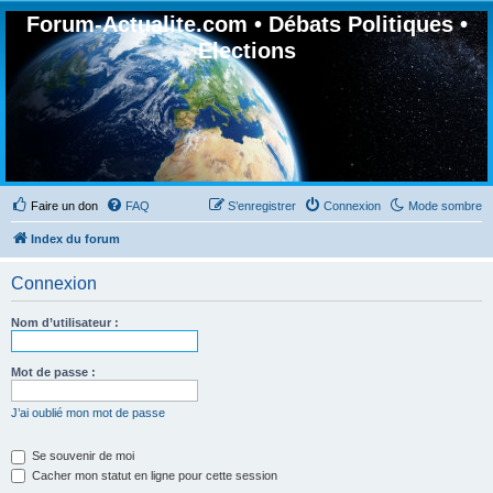
Forum-Actualite.com • Débats Politiques •
Elections
Faire un don
FAQ
S’enregistrer
Connexion
Mode sombre
Index du forum
Connexion
Nom d’utilisateur :
Mot de passe :
J’ai oublié mon mot de passe
Se souvenir de moi
Cacher mon statut en ligne pour cette session