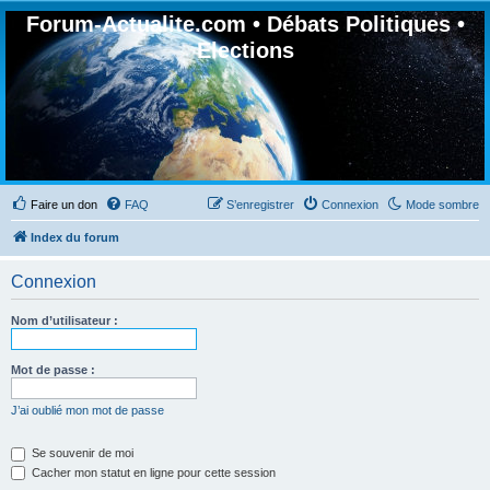
Forum-Actualite.com • Débats Politiques •
Elections
Faire un don
FAQ
S’enregistrer
Connexion
Mode sombre
Index du forum
Connexion
Nom d’utilisateur :
Mot de passe :
J’ai oublié mon mot de passe
Se souvenir de moi
Cacher mon statut en ligne pour cette session