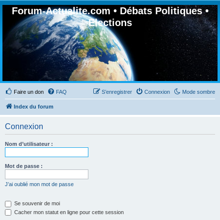
Forum-Actualite.com • Débats Politiques •
Elections
Faire un don
FAQ
S’enregistrer
Connexion
Mode sombre
Index du forum
Connexion
Nom d’utilisateur :
Mot de passe :
J’ai oublié mon mot de passe
Se souvenir de moi
Cacher mon statut en ligne pour cette session