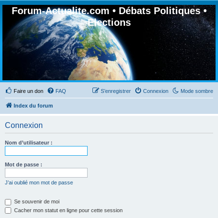
Forum-Actualite.com • Débats Politiques •
Elections
Faire un don
FAQ
S’enregistrer
Connexion
Mode sombre
Index du forum
Connexion
Nom d’utilisateur :
Mot de passe :
J’ai oublié mon mot de passe
Se souvenir de moi
Cacher mon statut en ligne pour cette session